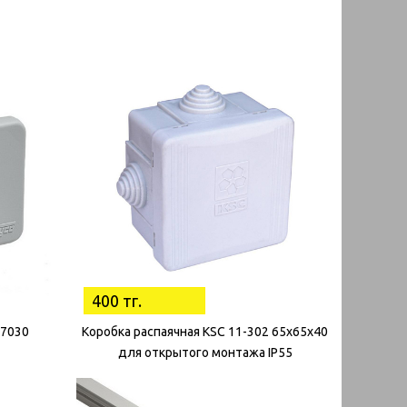
400 тг.
67030
Коробка распаячная KSC 11-302 65х65х40
для открытого монтажа IP55