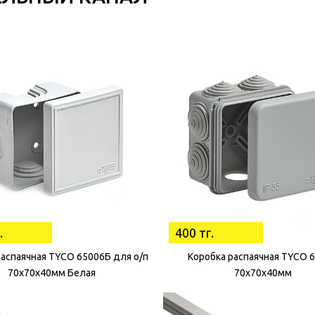
.
400 тг.
распаячная TYCO 65006Б для о/п
Коробка распаячная ТYCO 
70х70х40мм Белая
70х70х40мм