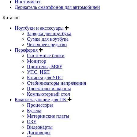
Инструмент
Держатель смартфонов для автомобилей
Каталог
Ноутбуки и акссесуары
Зарядка для ноутбука
Сумка для ноутбука
Чистящее средство
Переферия
Системные блоки
Монитор
Принтеры, МФУ
УПС, ИБП
Батарея для УПС
Стабилизаторы напряжения
Проекторы и экраны
Компьютерный стол
Комплектующие для ПК
Процессоры
Кулера
Материнские платы
ОЗУ
Видеокарты
Дисководы