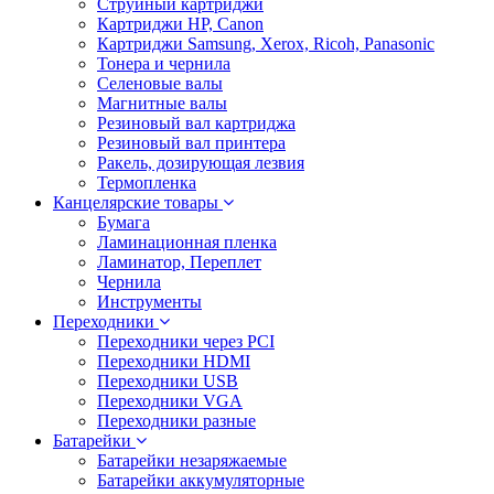
Струйный картриджи
Картриджи HP, Canon
Картриджи Samsung, Xerox, Ricoh, Panasonic
Тонера и чернила
Селеновые валы
Магнитные валы
Резиновый вал картриджа
Резиновый вал принтера
Ракель, дозирующая лезвия
Термопленка
Канцелярские товары
Бумага
Ламинационная пленка
Ламинатор, Переплет
Чернила
Инструменты
Переходники
Переходники через PCI
Переходники HDMI
Переходники USB
Переходники VGA
Переходники разные
Батарейки
Батарейки незаряжаемые
Батарейки аккумуляторные