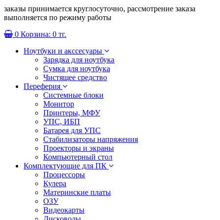
заказы принимается круглосуточно, рассмотрение заказа
выполняется по режиму работы
0
Корзина:
0 тг.
Ноутбуки и акссесуары
Зарядка для ноутбука
Сумка для ноутбука
Чистящее средство
Переферия
Системные блоки
Монитор
Принтеры, МФУ
УПС, ИБП
Батарея для УПС
Стабилизаторы напряжения
Проекторы и экраны
Компьютерный стол
Комплектующие для ПК
Процессоры
Кулера
Материнские платы
ОЗУ
Видеокарты
Дисководы