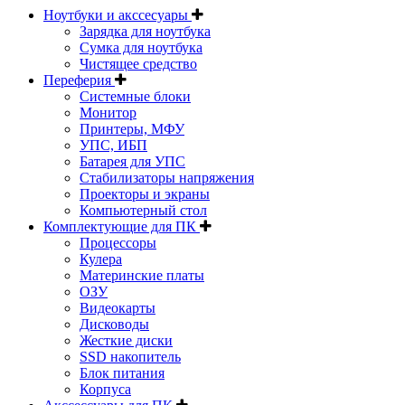
Ноутбуки и акссесуары
Зарядка для ноутбука
Сумка для ноутбука
Чистящее средство
Переферия
Системные блоки
Монитор
Принтеры, МФУ
УПС, ИБП
Батарея для УПС
Стабилизаторы напряжения
Проекторы и экраны
Компьютерный стол
Комплектующие для ПК
Процессоры
Кулера
Материнские платы
ОЗУ
Видеокарты
Дисководы
Жесткие диски
SSD накопитель
Блок питания
Корпуса