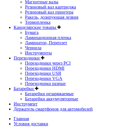
Магнитные валы
Резиновый вал картриджа
Резиновый вал принтера
Ракель, дозирующая лезвия
Термопленка
Канцелярские товары
Бумага
Ламинационная пленка
Ламинатор, Переплет
Чернила
Инструменты
Переходники
Переходники через PCI
Переходники HDMI
Переходники USB
Переходники VGA
Переходники разные
Батарейки
Батарейки незаряжаемые
Батарейки аккумуляторные
Инструмент
Держатель смартфонов для автомобилей
Главная
Условия доставки