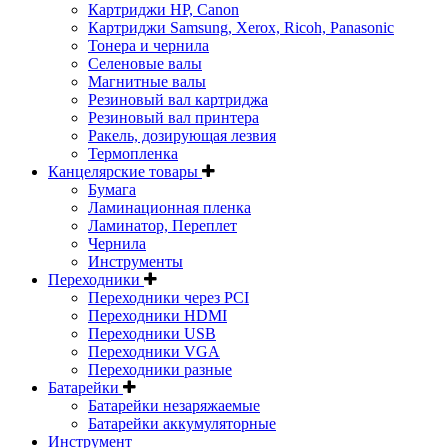
Картриджи HP, Canon
Картриджи Samsung, Xerox, Ricoh, Panasonic
Тонера и чернила
Селеновые валы
Магнитные валы
Резиновый вал картриджа
Резиновый вал принтера
Ракель, дозирующая лезвия
Термопленка
Канцелярские товары
Бумага
Ламинационная пленка
Ламинатор, Переплет
Чернила
Инструменты
Переходники
Переходники через PCI
Переходники HDMI
Переходники USB
Переходники VGA
Переходники разные
Батарейки
Батарейки незаряжаемые
Батарейки аккумуляторные
Инструмент