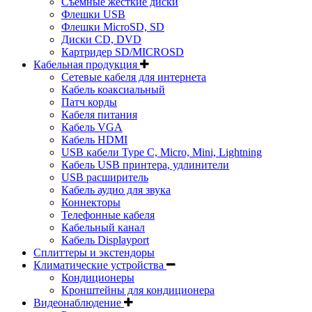
Съемные жесткие диски
Флешки USB
Флешки MicroSD, SD
Диски CD, DVD
Картридер SD/MICROSD
Кабельная продукция
Сетевые кабеля для интернета
Кабель коаксиальный
Патч корды
Кабеля питания
Кабель VGA
Кабель HDMI
USB кабели Type C, Micro, Mini, Lightning
Кабель USB принтера, удлинители
USB расширитель
Кабель аудио для звука
Коннекторы
Телефонные кабеля
Кабельный канал
Кабель Displayport
Сплиттеры и экстендоры
Климатические устройства
Кондиционеры
Кронштейны для кондиционера
Видеонаблюдение