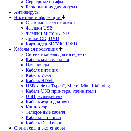
Серверные шкафы
Блок питания для модема
Антивирусы
Носители информации
Съемные жесткие диски
Флешки USB
Флешки MicroSD, SD
Диски CD, DVD
Картридер SD/MICROSD
Кабельная продукция
Сетевые кабеля для интернета
Кабель коаксиальный
Патч корды
Кабеля питания
Кабель VGA
Кабель HDMI
USB кабели Type C, Micro, Mini, Lightning
Кабель USB принтера, удлинители
USB расширитель
Кабель аудио для звука
Коннекторы
Телефонные кабеля
Кабельный канал
Кабель Displayport
Сплиттеры и экстендоры