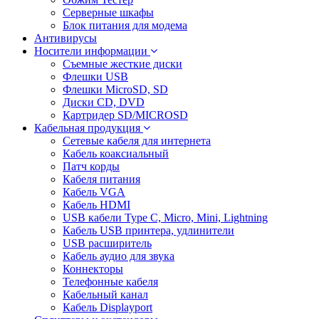
Серверные шкафы
Блок питания для модема
Антивирусы
Носители информации
Съемные жесткие диски
Флешки USB
Флешки MicroSD, SD
Диски CD, DVD
Картридер SD/MICROSD
Кабельная продукция
Сетевые кабеля для интернета
Кабель коаксиальный
Патч корды
Кабеля питания
Кабель VGA
Кабель HDMI
USB кабели Type C, Micro, Mini, Lightning
Кабель USB принтера, удлинители
USB расширитель
Кабель аудио для звука
Коннекторы
Телефонные кабеля
Кабельный канал
Кабель Displayport