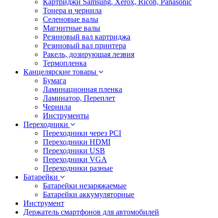
Картриджи Samsung, Xerox, Ricoh, Panasonic
Тонера и чернила
Селеновые валы
Магнитные валы
Резиновый вал картриджа
Резиновый вал принтера
Ракель, дозирующая лезвия
Термопленка
Канцелярские товары
Бумага
Ламинационная пленка
Ламинатор, Переплет
Чернила
Инструменты
Переходники
Переходники через PCI
Переходники HDMI
Переходники USB
Переходники VGA
Переходники разные
Батарейки
Батарейки незаряжаемые
Батарейки аккумуляторные
Инструмент
Держатель смартфонов для автомобилей