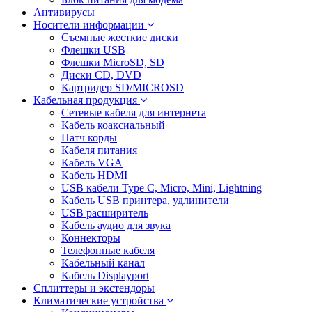
Антивирусы
Носители информации
Съемные жесткие диски
Флешки USB
Флешки MicroSD, SD
Диски CD, DVD
Картридер SD/MICROSD
Кабельная продукция
Сетевые кабеля для интернета
Кабель коаксиальный
Патч корды
Кабеля питания
Кабель VGA
Кабель HDMI
USB кабели Type C, Micro, Mini, Lightning
Кабель USB принтера, удлинители
USB расширитель
Кабель аудио для звука
Коннекторы
Телефонные кабеля
Кабельный канал
Кабель Displayport
Сплиттеры и экстендоры
Климатические устройства