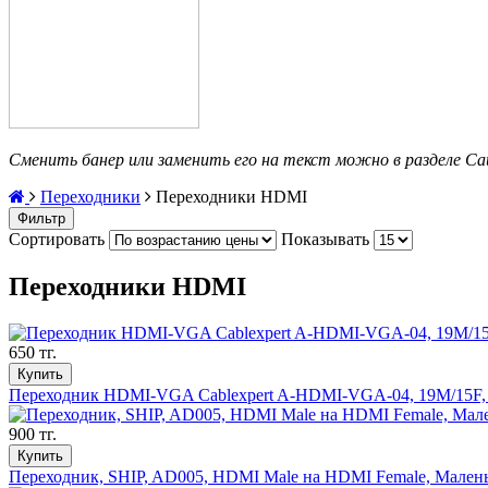
Сменить банер или заменить его на текст можно в разделе С
Переходники
Переходники HDMI
Фильтр
Сортировать
Показывать
Переходники HDMI
650 тг.
Купить
Переходник HDMI-VGA Cablexpert A-HDMI-VGA-04, 19M/15F, 
900 тг.
Купить
Переходник, SHIP, AD005, HDMI Male на HDMI Female, Малень