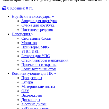
0
Корзина:
0 тг.
Ноутбуки и акссесуары
Зарядка для ноутбука
Сумка для ноутбука
Чистящее средство
Переферия
Системные блоки
Монитор
Принтеры, МФУ
УПС, ИБП
Батарея для УПС
Стабилизаторы напряжения
Проекторы и экраны
Компьютерный стол
Комплектующие для ПК
Процессоры
Кулера
Материнские платы
ОЗУ
Видеокарты
Дисководы
Жесткие диски
SSD накопитель