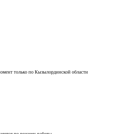
момент только по Кызылординской области
лняется по режиму работы