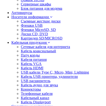
Серверные шкафы
Блок питания для модема
Антивирусы
Носители информации
Съемные жесткие диски
Флешки USB
Флешки MicroSD, SD
Диски CD, DVD
Картридер SD/MICROSD
Кабельная продукция
Сетевые кабеля для интернета
Кабель коаксиальный
Патч корды
Кабеля питания
Кабель VGA
Кабель HDMI
USB кабели Type C, Micro, Mini, Lightning
Кабель USB принтера, удлинители
USB расширитель
Кабель аудио для звука
Коннекторы
Телефонные кабеля
Кабельный канал
Кабель Displayport