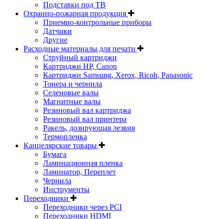
Подставки под ТВ
Охранно-пожарная продукция
Приемно-контрольные приборы
Датчики
Другие
Расходные материалы для печати
Струйный картриджи
Картриджи HP, Canon
Картриджи Samsung, Xerox, Ricoh, Panasonic
Тонера и чернила
Селеновые валы
Магнитные валы
Резиновый вал картриджа
Резиновый вал принтера
Ракель, дозирующая лезвия
Термопленка
Канцелярские товары
Бумага
Ламинационная пленка
Ламинатор, Переплет
Чернила
Инструменты
Переходники
Переходники через PCI
Переходники HDMI