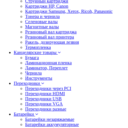
Струйный картриджи
Картриджи HP, Canon
Картриджи Samsung, Xerox, Ricoh, Panasonic
Тонера и чернила
Селеновые валы
Магнитные валы
Резиновый вал картриджа
Резиновый вал принтера
Ракель, дозирующая лезвия
Термопленка
Канцелярские товары
Бумага
Ламинационная пленка
Ламинатор, Переплет
Чернила
Инструменты
Переходники
Переходники через PCI
Переходники HDMI
Переходники USB
Переходники VGA
Переходники разные
Батарейки
Батарейки незаряжаемые
Батарейки аккумуляторные