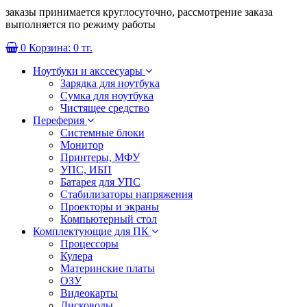
заказы принимается круглосуточно, рассмотрение заказа
выполняется по режиму работы
0
Корзина:
0 тг.
Ноутбуки и акссесуары
Зарядка для ноутбука
Сумка для ноутбука
Чистящее средство
Переферия
Системные блоки
Монитор
Принтеры, МФУ
УПС, ИБП
Батарея для УПС
Стабилизаторы напряжения
Проекторы и экраны
Компьютерный стол
Комплектующие для ПК
Процессоры
Кулера
Материнские платы
ОЗУ
Видеокарты
Дисководы