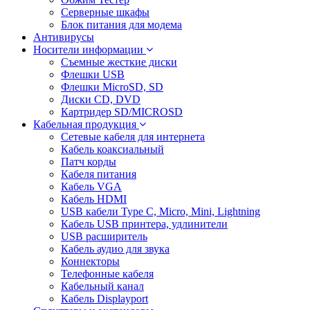
Серверные шкафы
Блок питания для модема
Антивирусы
Носители информации
Съемные жесткие диски
Флешки USB
Флешки MicroSD, SD
Диски CD, DVD
Картридер SD/MICROSD
Кабельная продукция
Сетевые кабеля для интернета
Кабель коаксиальный
Патч корды
Кабеля питания
Кабель VGA
Кабель HDMI
USB кабели Type C, Micro, Mini, Lightning
Кабель USB принтера, удлинители
USB расширитель
Кабель аудио для звука
Коннекторы
Телефонные кабеля
Кабельный канал
Кабель Displayport