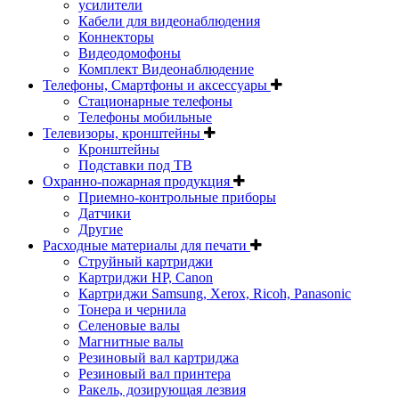
усилители
Кабели для видеонаблюдения
Коннекторы
Видеодомофоны
Комплект Видеонаблюдение
Телефоны, Смартфоны и аксессуары
Стационарные телефоны
Телефоны мобильные
Телевизоры, кронштейны
Кронштейны
Подставки под ТВ
Охранно-пожарная продукция
Приемно-контрольные приборы
Датчики
Другие
Расходные материалы для печати
Струйный картриджи
Картриджи HP, Canon
Картриджи Samsung, Xerox, Ricoh, Panasonic
Тонера и чернила
Селеновые валы
Магнитные валы
Резиновый вал картриджа
Резиновый вал принтера
Ракель, дозирующая лезвия