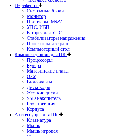
Переферия
Системные блоки
Монитор
Принтеры, МФУ
УПС, ИБП
Батарея для УПС
Стабилизаторы напряжения
Проекторы и экраны
Компьютерный стол
Комплектующие для ПК
Процессоры
Кулера
Материнские платы
ОЗУ
Видеокарты
Дисководы
Жесткие диски
SSD накопитель
Блок питания
Корпуса
Акссессуары для ПК
Клавиатура
Мышь
Мышь игровая