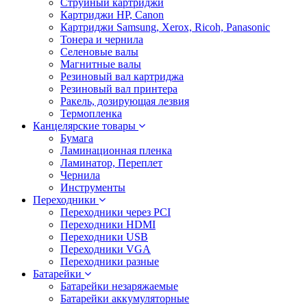
Струйный картриджи
Картриджи HP, Canon
Картриджи Samsung, Xerox, Ricoh, Panasonic
Тонера и чернила
Селеновые валы
Магнитные валы
Резиновый вал картриджа
Резиновый вал принтера
Ракель, дозирующая лезвия
Термопленка
Канцелярские товары
Бумага
Ламинационная пленка
Ламинатор, Переплет
Чернила
Инструменты
Переходники
Переходники через PCI
Переходники HDMI
Переходники USB
Переходники VGA
Переходники разные
Батарейки
Батарейки незаряжаемые
Батарейки аккумуляторные