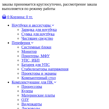
заказы принимается круглосуточно, рассмотрение заказа
выполняется по режиму работы
0
Корзина:
0 тг.
Ноутбуки и акссесуары
Зарядка для ноутбука
Сумка для ноутбука
Чистящее средство
Переферия
Системные блоки
Монитор
Принтеры, МФУ
УПС, ИБП
Батарея для УПС
Стабилизаторы напряжения
Проекторы и экраны
Компьютерный стол
Комплектующие для ПК
Процессоры
Кулера
Материнские платы
ОЗУ
Видеокарты
Дисководы