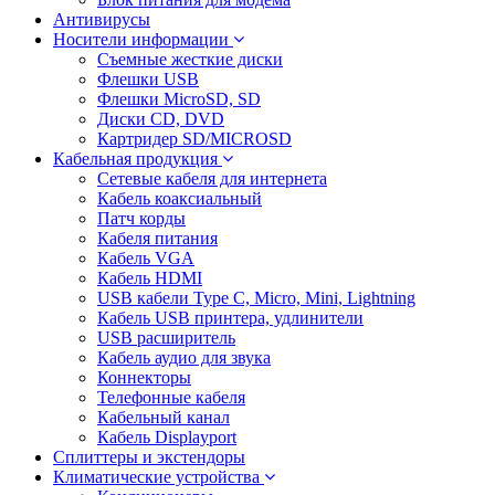
Антивирусы
Носители информации
Съемные жесткие диски
Флешки USB
Флешки MicroSD, SD
Диски CD, DVD
Картридер SD/MICROSD
Кабельная продукция
Сетевые кабеля для интернета
Кабель коаксиальный
Патч корды
Кабеля питания
Кабель VGA
Кабель HDMI
USB кабели Type C, Micro, Mini, Lightning
Кабель USB принтера, удлинители
USB расширитель
Кабель аудио для звука
Коннекторы
Телефонные кабеля
Кабельный канал
Кабель Displayport
Сплиттеры и экстендоры
Климатические устройства