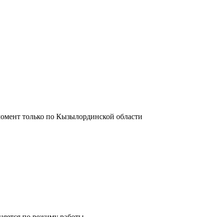
момент только по Кызылординской области
лняется по режиму работы