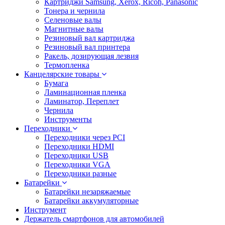
Картриджи Samsung, Xerox, Ricoh, Panasonic
Тонера и чернила
Селеновые валы
Магнитные валы
Резиновый вал картриджа
Резиновый вал принтера
Ракель, дозирующая лезвия
Термопленка
Канцелярские товары
Бумага
Ламинационная пленка
Ламинатор, Переплет
Чернила
Инструменты
Переходники
Переходники через PCI
Переходники HDMI
Переходники USB
Переходники VGA
Переходники разные
Батарейки
Батарейки незаряжаемые
Батарейки аккумуляторные
Инструмент
Держатель смартфонов для автомобилей