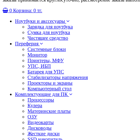
0
Корзина:
0 тг.
Ноутбуки и акссесуары
Зарядка для ноутбука
Сумка для ноутбука
Чистящее средство
Переферия
Системные блоки
Монитор
Принтеры, МФУ
УПС, ИБП
Батарея для УПС
Стабилизаторы напряжения
Проекторы и экраны
Компьютерный стол
Комплектующие для ПК
Процессоры
Кулера
Материнские платы
ОЗУ
Видеокарты
Дисководы
Жесткие диски
SSD накопитель