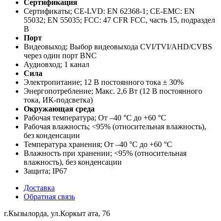
Сертификация
Сертификаты; CE-LVD: EN 62368-1; CE-EMC: EN
55032; EN 55035; FCC: 47 CFR FCC, часть 15, подраздел
B
Порт
Видеовыход; Выбор видеовыхода CVI/TVI/AHD/CVBS
через один порт BNC
Аудиовход; 1 канал
Сила
Электропитание; 12 В постоянного тока ± 30%
Энергопотребление; Макс. 2,6 Вт (12 В постоянного
тока, ИК-подсветка)
Окружающая среда
Рабочая температура; От –40 °C до +60 °C
Рабочая влажность; <95% (относительная влажность),
без конденсации
Температура хранения; От –40 °C до +60 °C
Влажность при хранении; <95% (относительная
влажность), без конденсации
Защита; IP67
Доставка
Обратная связь
г.Кызылорда, ул.Коркыт ата, 76