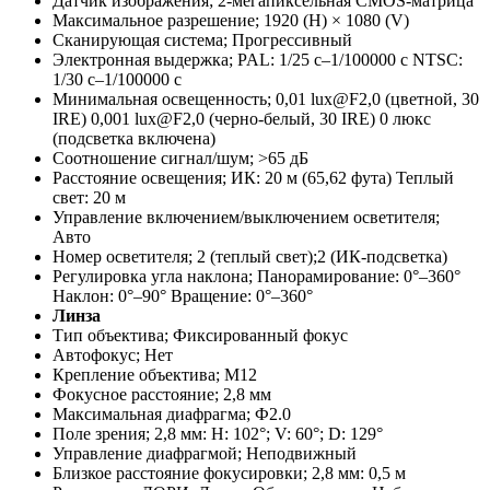
Датчик изображения; 2-мегапиксельная CMOS-матрица
Максимальное разрешение; 1920 (H) × 1080 (V)
Сканирующая система; Прогрессивный
Электронная выдержка; PAL: 1/25 с–1/100000 с NTSC:
1/30 с–1/100000 с
Минимальная освещенность; 0,01 lux@F2,0 (цветной, 30
IRE) 0,001 lux@F2,0 (черно-белый, 30 IRE) 0 люкс
(подсветка включена)
Соотношение сигнал/шум; >65 дБ
Расстояние освещения; ИК: 20 м (65,62 фута) Теплый
свет: 20 м
Управление включением/выключением осветителя;
Авто
Номер осветителя; 2 (теплый свет);2 (ИК-подсветка)
Регулировка угла наклона; Панорамирование: 0°–360°
Наклон: 0°–90° Вращение: 0°–360°
Линза
Тип объектива; Фиксированный фокус
Автофокус; Нет
Крепление объектива; М12
Фокусное расстояние; 2,8 мм
Максимальная диафрагма; Ф2.0
Поле зрения; 2,8 мм: H: 102°; V: 60°; D: 129°
Управление диафрагмой; Неподвижный
Близкое расстояние фокусировки; 2,8 мм: 0,5 м