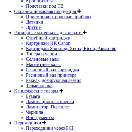
Кронштейны
Подставки под ТВ
Охранно-пожарная продукция
Приемно-контрольные приборы
Датчики
Другие
Расходные материалы для печати
Струйный картриджи
Картриджи HP, Canon
Картриджи Samsung, Xerox, Ricoh, Panasonic
Тонера и чернила
Селеновые валы
Магнитные валы
Резиновый вал картриджа
Резиновый вал принтера
Ракель, дозирующая лезвия
Термопленка
Канцелярские товары
Бумага
Ламинационная пленка
Ламинатор, Переплет
Чернила
Инструменты
Переходники
Переходники через PCI