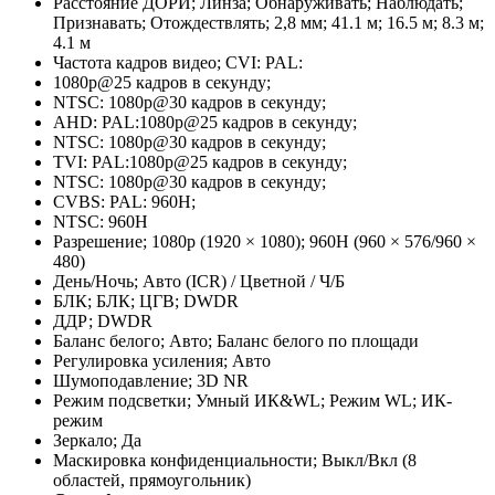
Расстояние ДОРИ; Линза; Обнаруживать; Наблюдать;
Признавать; Отождествлять; 2,8 мм; 41.1 м; 16.5 м; 8.3 м;
4.1 м
Частота кадров видео; CVI: PAL:
1080p@25 кадров в секунду;
NTSC: 1080p@30 кадров в секунду;
AHD: PAL:1080p@25 кадров в секунду;
NTSC: 1080p@30 кадров в секунду;
TVI: PAL:1080p@25 кадров в секунду;
NTSC: 1080p@30 кадров в секунду;
CVBS: PAL: 960H;
NTSC: 960H
Разрешение; 1080p (1920 × 1080); 960H (960 × 576/960 ×
480)
День/Ночь; Авто (ICR) / Цветной / Ч/Б
БЛК; БЛК; ЦГВ; DWDR
ДДР; DWDR
Баланс белого; Авто; Баланс белого по площади
Регулировка усиления; Авто
Шумоподавление; 3D NR
Режим подсветки; Умный ИК&WL; Режим WL; ИК-
режим
Зеркало; Да
Маскировка конфиденциальности; Выкл/Вкл (8
областей, прямоугольник)