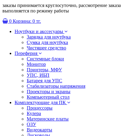
заказы принимается круглосуточно, рассмотрение заказа
выполняется по режиму работы
0
Корзина:
0 тг.
Ноутбуки и акссесуары
Зарядка для ноутбука
Сумка для ноутбука
Чистящее средство
Переферия
Системные блоки
Монитор
Принтеры, МФУ
УПС, ИБП
Батарея для УПС
Стабилизаторы напряжения
Проекторы и экраны
Компьютерный стол
Комплектующие для ПК
Процессоры
Кулера
Материнские платы
ОЗУ
Видеокарты
Дисководы