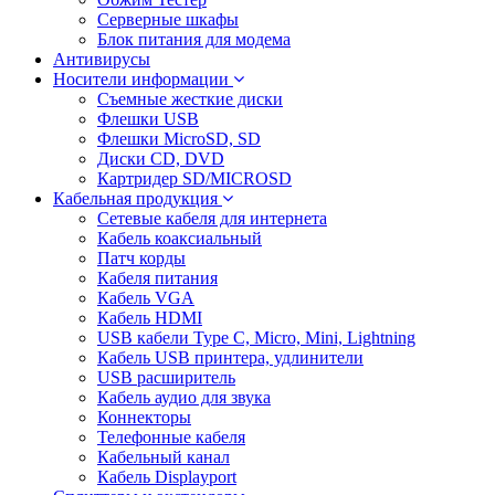
Серверные шкафы
Блок питания для модема
Антивирусы
Носители информации
Съемные жесткие диски
Флешки USB
Флешки MicroSD, SD
Диски CD, DVD
Картридер SD/MICROSD
Кабельная продукция
Сетевые кабеля для интернета
Кабель коаксиальный
Патч корды
Кабеля питания
Кабель VGA
Кабель HDMI
USB кабели Type C, Micro, Mini, Lightning
Кабель USB принтера, удлинители
USB расширитель
Кабель аудио для звука
Коннекторы
Телефонные кабеля
Кабельный канал
Кабель Displayport