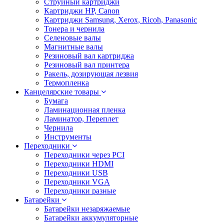
Струйный картриджи
Картриджи HP, Canon
Картриджи Samsung, Xerox, Ricoh, Panasonic
Тонера и чернила
Селеновые валы
Магнитные валы
Резиновый вал картриджа
Резиновый вал принтера
Ракель, дозирующая лезвия
Термопленка
Канцелярские товары
Бумага
Ламинационная пленка
Ламинатор, Переплет
Чернила
Инструменты
Переходники
Переходники через PCI
Переходники HDMI
Переходники USB
Переходники VGA
Переходники разные
Батарейки
Батарейки незаряжаемые
Батарейки аккумуляторные