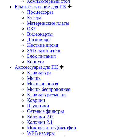
Компьютерный стол
Комплектующие для ПК
Процессоры
Кулера
Материнские платы
ОЗУ
Видеокарты
Дисководы
Жесткие диски
SSD накопитель
Блок питания
Корпуса
Акссессуары для ПК
Клавиатура
Мышь
Мышь игровая
Мышь беспроводная
Клавиатура+мышь
Коврики
Наушники
Сетевые фильтры
Колонки 2.0
Колонки 2.1
Микрофон и Диктофон
WEB камеры