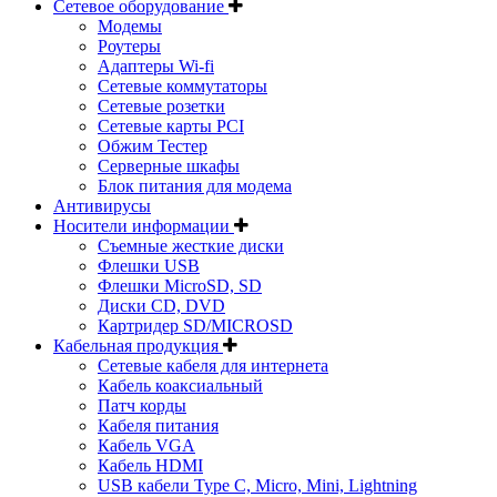
Сетевое оборудование
Модемы
Роутеры
Адаптеры Wi-fi
Сетевые коммутаторы
Сетевые розетки
Сетевые карты PCI
Обжим Тестер
Серверные шкафы
Блок питания для модема
Антивирусы
Носители информации
Съемные жесткие диски
Флешки USB
Флешки MicroSD, SD
Диски CD, DVD
Картридер SD/MICROSD
Кабельная продукция
Сетевые кабеля для интернета
Кабель коаксиальный
Патч корды
Кабеля питания
Кабель VGA
Кабель HDMI
USB кабели Type C, Micro, Mini, Lightning