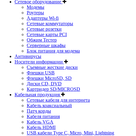
Сетевое оборудование
Модемы
Роутеры
Адаптеры Wi-fi
Сетевые коммутаторы
Сетевые розетки
Сетевые карты PCI
Обжим Тестер
Серверные шкафы
Блок питания для модема
Антивирусы
Носители информации
Съемные жесткие диски
Флешки USB
Флешки MicroSD, SD
Диски CD, DVD
Картридер SD/MICROSD
Кабельная продукция
Сетевые кабеля для интернета
Кабель коаксиальный
Патч корды
Кабеля питания
Кабель VGA
Кабель HDMI
USB кабели Type C, Micro, Mini, Lightning