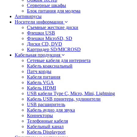
Серверные шкафы
Блок питания для модема
Антивирусы
Носители информации
Съемные жесткие диски
Флешки USB
Флешки MicroSD, SD
Диски CD, DVD
Картридер SD/MICROSD
Кабельная продукция
Сетевые кабеля для интернета
Кабель коаксиальный
Патч корды
Кабеля питания
Кабель VGA
Кабель HDMI
USB кабели Type C, Micro, Mini, Lightning
Кабель USB принтера, удлинители
USB расширитель
Кабель аудио для звука
Коннекторы
Телефонные кабеля
Кабельный канал
Кабель Displayport