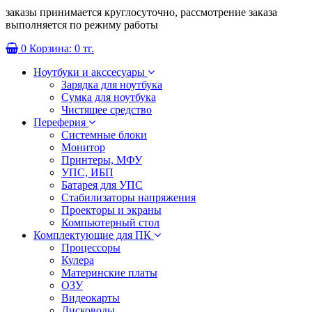
заказы принимается круглосуточно, рассмотрение заказа
выполняется по режиму работы
0
Корзина:
0 тг.
Ноутбуки и акссесуары
Зарядка для ноутбука
Сумка для ноутбука
Чистящее средство
Переферия
Системные блоки
Монитор
Принтеры, МФУ
УПС, ИБП
Батарея для УПС
Стабилизаторы напряжения
Проекторы и экраны
Компьютерный стол
Комплектующие для ПК
Процессоры
Кулера
Материнские платы
ОЗУ
Видеокарты
Дисководы