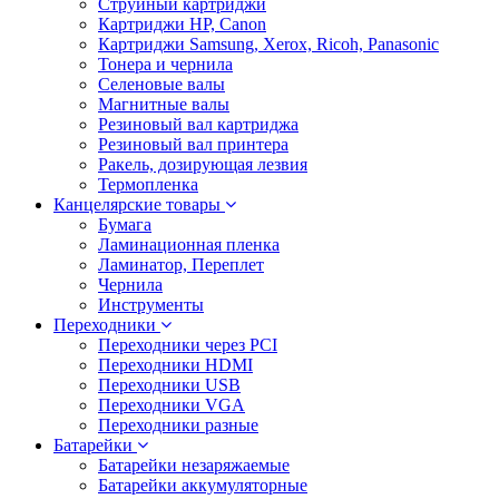
Струйный картриджи
Картриджи HP, Canon
Картриджи Samsung, Xerox, Ricoh, Panasonic
Тонера и чернила
Селеновые валы
Магнитные валы
Резиновый вал картриджа
Резиновый вал принтера
Ракель, дозирующая лезвия
Термопленка
Канцелярские товары
Бумага
Ламинационная пленка
Ламинатор, Переплет
Чернила
Инструменты
Переходники
Переходники через PCI
Переходники HDMI
Переходники USB
Переходники VGA
Переходники разные
Батарейки
Батарейки незаряжаемые
Батарейки аккумуляторные