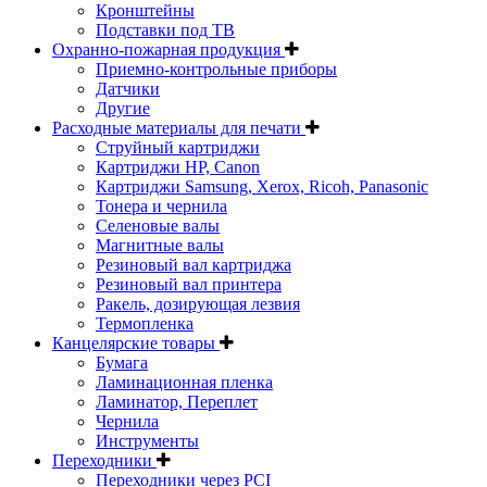
Кронштейны
Подставки под ТВ
Охранно-пожарная продукция
Приемно-контрольные приборы
Датчики
Другие
Расходные материалы для печати
Струйный картриджи
Картриджи HP, Canon
Картриджи Samsung, Xerox, Ricoh, Panasonic
Тонера и чернила
Селеновые валы
Магнитные валы
Резиновый вал картриджа
Резиновый вал принтера
Ракель, дозирующая лезвия
Термопленка
Канцелярские товары
Бумага
Ламинационная пленка
Ламинатор, Переплет
Чернила
Инструменты
Переходники
Переходники через PCI