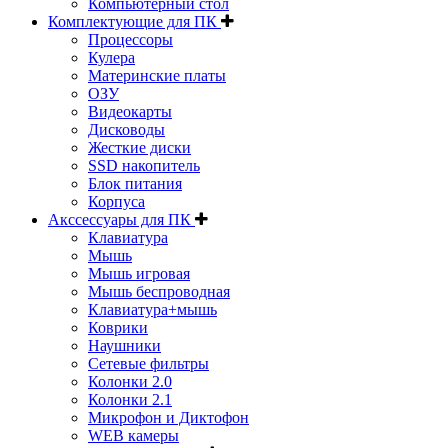
Компьютерный стол
Комплектующие для ПК
Процессоры
Кулера
Материнские платы
ОЗУ
Видеокарты
Дисководы
Жесткие диски
SSD накопитель
Блок питания
Корпуса
Акссессуары для ПК
Клавиатура
Мышь
Мышь игровая
Мышь беспроводная
Клавиатура+мышь
Коврики
Наушники
Сетевые фильтры
Колонки 2.0
Колонки 2.1
Микрофон и Диктофон
WEB камеры