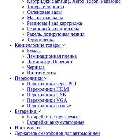
Картриджи Samsung, Xerox, Ricoh, Panasonic
Тонера и чернила
Селеновые валы
Магнитные валы
Резиновый вал картриджа
Резиновый вал принтера
Ракель, дозирующая лезвия
Термопленка
Канцелярские товары
Бумага
Ламинационная пленка
Ламинатор, Переплет
Чернила
Инструменты
Переходники
Переходники через PCI
Переходники HDMI
Переходники USB
Переходники VGA
Переходники разные
Батарейки
Батарейки незаряжаемые
Батарейки аккумуляторные
Инструмент
Держатель смартфонов для автомобилей