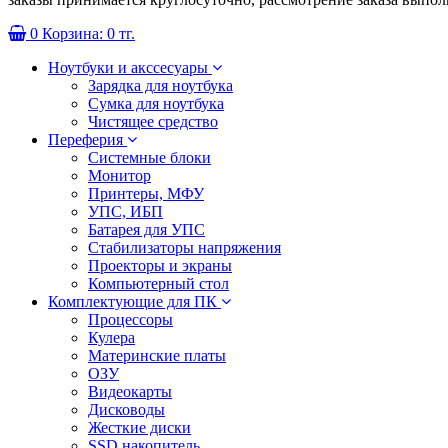
0
Корзина:
0 тг.
Ноутбуки и акссесуары
Зарядка для ноутбука
Сумка для ноутбука
Чистящее средство
Переферия
Системные блоки
Монитор
Принтеры, МФУ
УПС, ИБП
Батарея для УПС
Стабилизаторы напряжения
Проекторы и экраны
Компьютерный стол
Комплектующие для ПК
Процессоры
Кулера
Материнские платы
ОЗУ
Видеокарты
Дисководы
Жесткие диски
SSD накопитель