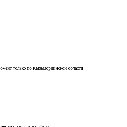
момент только по Кызылординской области
лняется по режиму работы