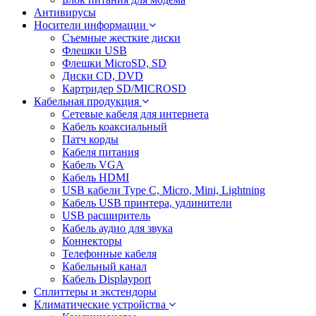
Антивирусы
Носители информации
Съемные жесткие диски
Флешки USB
Флешки MicroSD, SD
Диски CD, DVD
Картридер SD/MICROSD
Кабельная продукция
Сетевые кабеля для интернета
Кабель коаксиальный
Патч корды
Кабеля питания
Кабель VGA
Кабель HDMI
USB кабели Type C, Micro, Mini, Lightning
Кабель USB принтера, удлинители
USB расширитель
Кабель аудио для звука
Коннекторы
Телефонные кабеля
Кабельный канал
Кабель Displayport
Сплиттеры и экстендоры
Климатические устройства