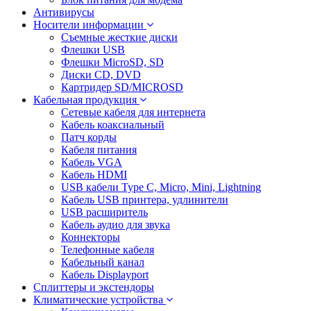
Антивирусы
Носители информации
Съемные жесткие диски
Флешки USB
Флешки MicroSD, SD
Диски CD, DVD
Картридер SD/MICROSD
Кабельная продукция
Сетевые кабеля для интернета
Кабель коаксиальный
Патч корды
Кабеля питания
Кабель VGA
Кабель HDMI
USB кабели Type C, Micro, Mini, Lightning
Кабель USB принтера, удлинители
USB расширитель
Кабель аудио для звука
Коннекторы
Телефонные кабеля
Кабельный канал
Кабель Displayport
Сплиттеры и экстендоры
Климатические устройства