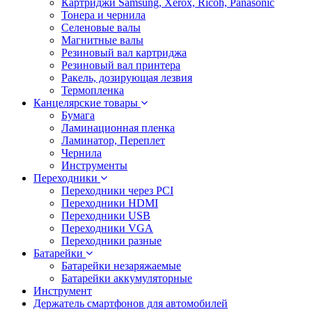
Картриджи Samsung, Xerox, Ricoh, Panasonic
Тонера и чернила
Селеновые валы
Магнитные валы
Резиновый вал картриджа
Резиновый вал принтера
Ракель, дозирующая лезвия
Термопленка
Канцелярские товары
Бумага
Ламинационная пленка
Ламинатор, Переплет
Чернила
Инструменты
Переходники
Переходники через PCI
Переходники HDMI
Переходники USB
Переходники VGA
Переходники разные
Батарейки
Батарейки незаряжаемые
Батарейки аккумуляторные
Инструмент
Держатель смартфонов для автомобилей