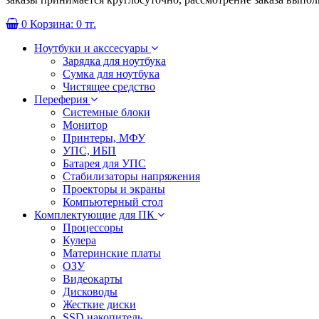
0
Корзина:
0 тг.
Ноутбуки и акссесуары
Зарядка для ноутбука
Сумка для ноутбука
Чистящее средство
Переферия
Системные блоки
Монитор
Принтеры, МФУ
УПС, ИБП
Батарея для УПС
Стабилизаторы напряжения
Проекторы и экраны
Компьютерный стол
Комплектующие для ПК
Процессоры
Кулера
Материнские платы
ОЗУ
Видеокарты
Дисководы
Жесткие диски
SSD накопитель