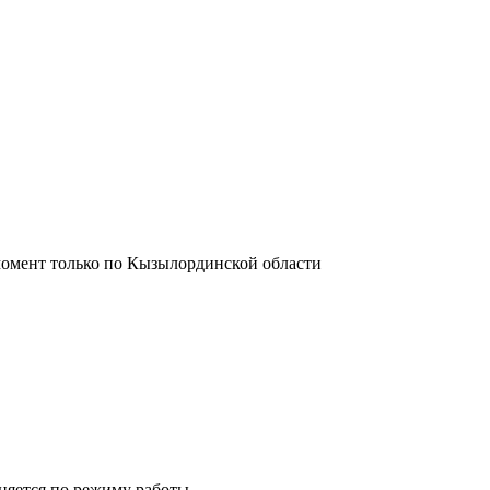
момент только по Кызылординской области
лняется по режиму работы