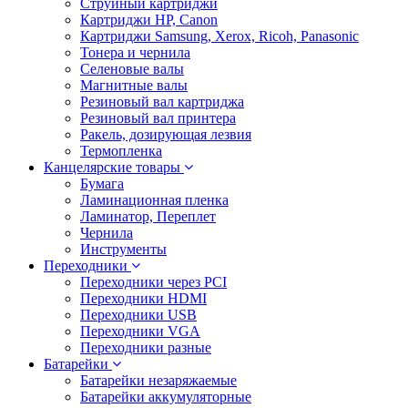
Струйный картриджи
Картриджи HP, Canon
Картриджи Samsung, Xerox, Ricoh, Panasonic
Тонера и чернила
Селеновые валы
Магнитные валы
Резиновый вал картриджа
Резиновый вал принтера
Ракель, дозирующая лезвия
Термопленка
Канцелярские товары
Бумага
Ламинационная пленка
Ламинатор, Переплет
Чернила
Инструменты
Переходники
Переходники через PCI
Переходники HDMI
Переходники USB
Переходники VGA
Переходники разные
Батарейки
Батарейки незаряжаемые
Батарейки аккумуляторные