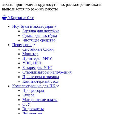
заказы принимается круглосуточно, рассмотрение заказа
выполняется по режиму работы
0
Корзина:
0 тг.
Ноутбуки и акссесуары
Зарядка для ноутбука
Сумка для ноутбука
Чистящее средство
Переферия
Системные блоки
Монитор
Принтеры, МФУ
УПС, ИБП
Батарея для УПС
Стабилизаторы напряжения
Проекторы и экраны
Компьютерный стол
Комплектующие для ПК
Процессоры
Кулера
Материнские платы
ОЗУ
Видеокарты
Дисководы