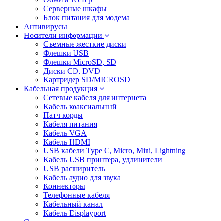
Серверные шкафы
Блок питания для модема
Антивирусы
Носители информации
Съемные жесткие диски
Флешки USB
Флешки MicroSD, SD
Диски CD, DVD
Картридер SD/MICROSD
Кабельная продукция
Сетевые кабеля для интернета
Кабель коаксиальный
Патч корды
Кабеля питания
Кабель VGA
Кабель HDMI
USB кабели Type C, Micro, Mini, Lightning
Кабель USB принтера, удлинители
USB расширитель
Кабель аудио для звука
Коннекторы
Телефонные кабеля
Кабельный канал
Кабель Displayport