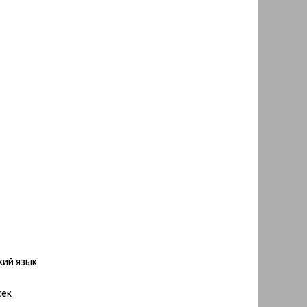
кий язык
сек