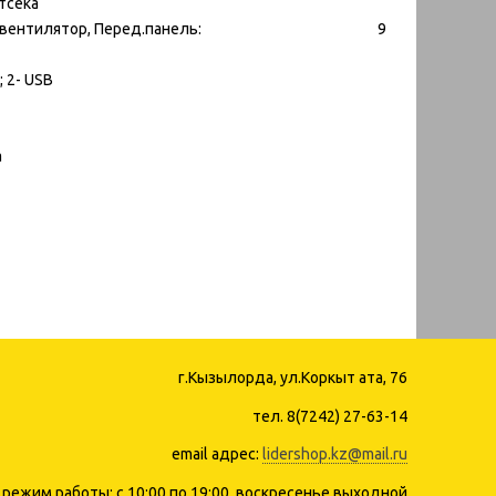
тсека
 см х 1 вентилятор, Перед.панель: 9
 2- USB
а
г.Кызылорда, ул.Коркыт ата, 76
тел. 8(7242) 27-63-14
email адрес:
lidershop.kz@mail.ru
режим работы: с 10:00 по 19:00, воскресенье выходной