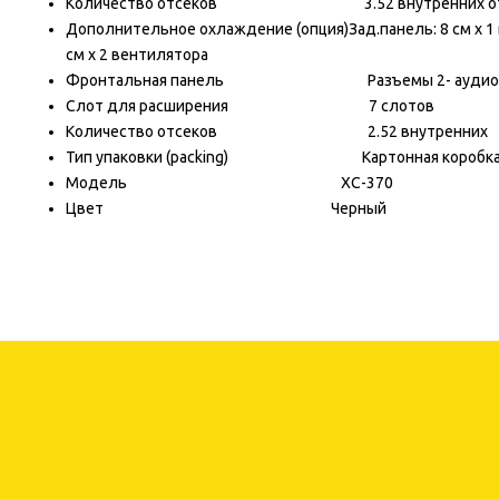
Количество отсеков 3.5
2 внутренних о
Дополнительное охлаждение (опция)
Зад.панель: 8
см х 2 вентилятора
Фронтальная панель
Разъемы 2- аудио;
Слот для расширения
7 слотов
Количество отсеков 2.5
2 внутренних
Тип упаковки (packing)
Картонная коробк
Модель
XC-370
Цвет
Черный