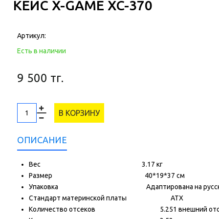
КЕЙС X-GAME XC-370
Артикул:
Есть в наличии
9 500 тг.
В КОРЗИНУ
ОПИСАНИЕ
Вес
3.17 кг
Размер
40*19*37 см
Упаковка
Адаптирована на русс
Стандарт материнской платы
ATX
Количество отсеков 5.25
1 внешний от