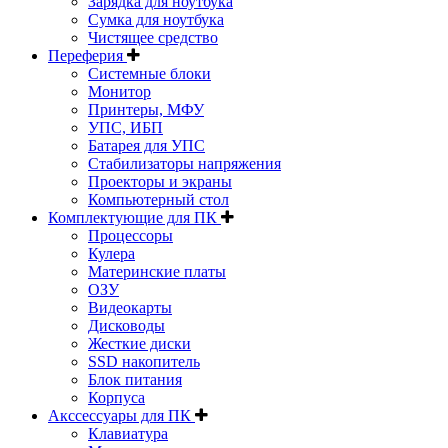
Зарядка для ноутбука
Сумка для ноутбука
Чистящее средство
Переферия
Системные блоки
Монитор
Принтеры, МФУ
УПС, ИБП
Батарея для УПС
Стабилизаторы напряжения
Проекторы и экраны
Компьютерный стол
Комплектующие для ПК
Процессоры
Кулера
Материнские платы
ОЗУ
Видеокарты
Дисководы
Жесткие диски
SSD накопитель
Блок питания
Корпуса
Акссессуары для ПК
Клавиатура