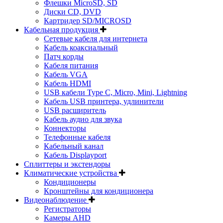
Флешки MicroSD, SD
Диски CD, DVD
Картридер SD/MICROSD
Кабельная продукция
Сетевые кабеля для интернета
Кабель коаксиальный
Патч корды
Кабеля питания
Кабель VGA
Кабель HDMI
USB кабели Type C, Micro, Mini, Lightning
Кабель USB принтера, удлинители
USB расширитель
Кабель аудио для звука
Коннекторы
Телефонные кабеля
Кабельный канал
Кабель Displayport
Сплиттеры и экстендоры
Климатические устройства
Кондиционеры
Кронштейны для кондиционера
Видеонаблюдение
Регистраторы
Камеры AHD