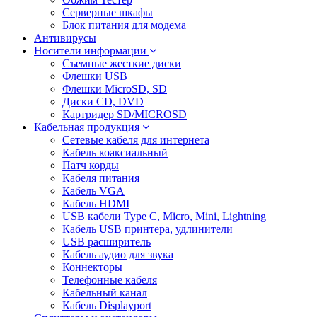
Серверные шкафы
Блок питания для модема
Антивирусы
Носители информации
Съемные жесткие диски
Флешки USB
Флешки MicroSD, SD
Диски CD, DVD
Картридер SD/MICROSD
Кабельная продукция
Сетевые кабеля для интернета
Кабель коаксиальный
Патч корды
Кабеля питания
Кабель VGA
Кабель HDMI
USB кабели Type C, Micro, Mini, Lightning
Кабель USB принтера, удлинители
USB расширитель
Кабель аудио для звука
Коннекторы
Телефонные кабеля
Кабельный канал
Кабель Displayport