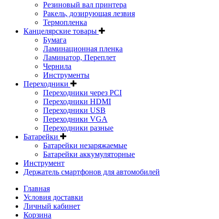
Резиновый вал принтера
Ракель, дозирующая лезвия
Термопленка
Канцелярские товары
Бумага
Ламинационная пленка
Ламинатор, Переплет
Чернила
Инструменты
Переходники
Переходники через PCI
Переходники HDMI
Переходники USB
Переходники VGA
Переходники разные
Батарейки
Батарейки незаряжаемые
Батарейки аккумуляторные
Инструмент
Держатель смартфонов для автомобилей
Главная
Условия доставки
Личный кабинет
Корзина