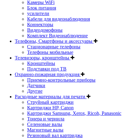
Камеры WiFi
Блок питания
усилители
Кабели для видеонаблюдения
Коннекторы
Видеодомофоны
Комплект Видеонаблюдение
Телефоны, Смартфоны и аксессуары
Стационарные телефоны
Телефоны мобильные
Телевизоры, кронштейны
Кронштейны
Подставки под ТВ
Охранно-пожарная продукция
Приемно-контрольные приборы
Датчики
Другие
Расходные материалы для печати
Струйный картриджи
Картриджи HP, Canon
Картриджи Samsung, Xerox, Ricoh, Panasonic
Тонера и чернила
Селеновые валы
Магнитные валы
Резиновый вал картриджа