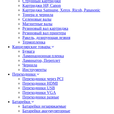
Струйный картриджи
Картриджи HP, Canon
Картриджи Samsung, Xerox, Ricoh, Panasonic
Тонера и чернила
Селеновые валы
Магнитные валы
Резиновый вал картриджа
Резиновый вал принтера
Ракель, дозирующая лезвия
Термопленка
Канцелярские товары
Бумага
Ламинационная пленка
Ламинатор, Переплет
Чернила
Инструменты
Переходники
Переходники через PCI
Переходники HDMI
Переходники USB
Переходники VGA
Переходники разные
Батарейки
Батарейки незаряжаемые
Батарейки аккумуляторные