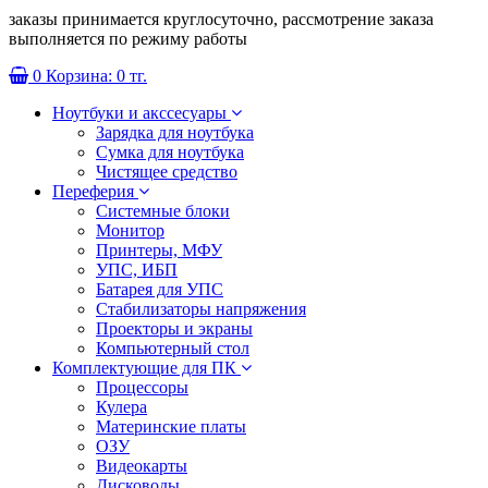
заказы принимается круглосуточно, рассмотрение заказа
выполняется по режиму работы
0
Корзина:
0 тг.
Ноутбуки и акссесуары
Зарядка для ноутбука
Сумка для ноутбука
Чистящее средство
Переферия
Системные блоки
Монитор
Принтеры, МФУ
УПС, ИБП
Батарея для УПС
Стабилизаторы напряжения
Проекторы и экраны
Компьютерный стол
Комплектующие для ПК
Процессоры
Кулера
Материнские платы
ОЗУ
Видеокарты
Дисководы