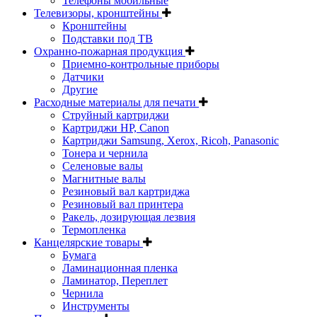
Телефоны мобильные
Телевизоры, кронштейны
Кронштейны
Подставки под ТВ
Охранно-пожарная продукция
Приемно-контрольные приборы
Датчики
Другие
Расходные материалы для печати
Струйный картриджи
Картриджи HP, Canon
Картриджи Samsung, Xerox, Ricoh, Panasonic
Тонера и чернила
Селеновые валы
Магнитные валы
Резиновый вал картриджа
Резиновый вал принтера
Ракель, дозирующая лезвия
Термопленка
Канцелярские товары
Бумага
Ламинационная пленка
Ламинатор, Переплет
Чернила
Инструменты