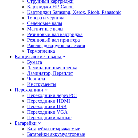
Струйный картриджи
Картриджи HP, Canon
Картриджи Samsung, Xerox, Ricoh, Panasonic
Тонера и чернила
Селеновые валы
Магнитные валы
Резиновый вал картриджа
Резиновый вал принтера
Ракель, дозирующая лезвия
Термопленка
Канцелярские товары
Бумага
Ламинационная пленка
Ламинатор, Переплет
Чернила
Инструменты
Переходники
Переходники через PCI
Переходники HDMI
Переходники USB
Переходники VGA
Переходники разные
Батарейки
Батарейки незаряжаемые
Батарейки аккумуляторные