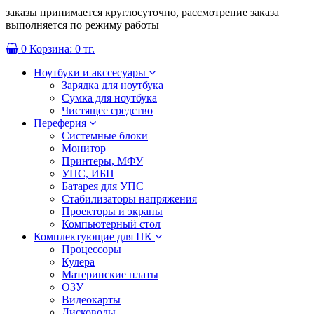
заказы принимается круглосуточно, рассмотрение заказа
выполняется по режиму работы
0
Корзина:
0 тг.
Ноутбуки и акссесуары
Зарядка для ноутбука
Сумка для ноутбука
Чистящее средство
Переферия
Системные блоки
Монитор
Принтеры, МФУ
УПС, ИБП
Батарея для УПС
Стабилизаторы напряжения
Проекторы и экраны
Компьютерный стол
Комплектующие для ПК
Процессоры
Кулера
Материнские платы
ОЗУ
Видеокарты
Дисководы