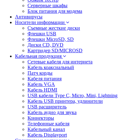
Серверные шкафы
Блок питания для модема
Антивирусы
Носители информации
Съемные жесткие диски
Флешки USB
Флешки MicroSD, SD
Диски CD, DVD
Картридер SD/MICROSD
Кабельная продукция
Сетевые кабеля для интернета
Кабель коаксиальный
Патч корды
Кабеля питания
Кабель VGA
Кабель HDMI
USB кабели Type C, Micro, Mini, Lightning
Кабель USB принтера, удлинители
USB расширитель
Кабель аудио для звука
Коннекторы
Телефонные кабеля
Кабельный канал
Кабель Displayport