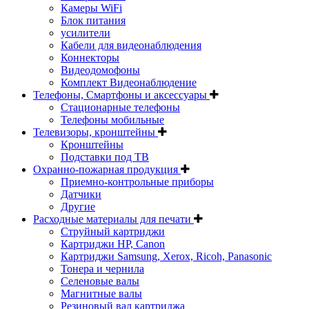
Камеры WiFi
Блок питания
усилители
Кабели для видеонаблюдения
Коннекторы
Видеодомофоны
Комплект Видеонаблюдение
Телефоны, Смартфоны и аксессуары
Стационарные телефоны
Телефоны мобильные
Телевизоры, кронштейны
Кронштейны
Подставки под ТВ
Охранно-пожарная продукция
Приемно-контрольные приборы
Датчики
Другие
Расходные материалы для печати
Струйный картриджи
Картриджи HP, Canon
Картриджи Samsung, Xerox, Ricoh, Panasonic
Тонера и чернила
Селеновые валы
Магнитные валы
Резиновый вал картриджа