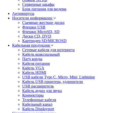
Серверные шкафы
Блок питания для модема
Антивирусы
Носители информации
Съемные жесткие диски
Флешки USB
Флешки MicroSD, SD
Диски CD, DVD
Картридер SD/MICROSD
Кабельная продукция
Сетевые кабеля для интернета
Кабель коаксиальный
Патч корды
Кабеля питания
Кабель VGA
Кабель HDMI
USB кабели Type C, Micro, Mini, Lightning
Кабель USB принтера, удлинители
USB расширитель
Кабель аудио для звука
Коннекторы
Телефонные кабеля
Кабельный канал
Кабель Displayport