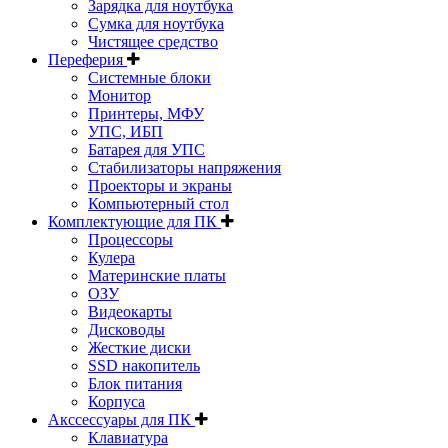
Зарядка для ноутбука
Сумка для ноутбука
Чистящее средство
Переферия
Системные блоки
Монитор
Принтеры, МФУ
УПС, ИБП
Батарея для УПС
Стабилизаторы напряжения
Проекторы и экраны
Компьютерный стол
Комплектующие для ПК
Процессоры
Кулера
Материнские платы
ОЗУ
Видеокарты
Дисководы
Жесткие диски
SSD накопитель
Блок питания
Корпуса
Акссессуары для ПК
Клавиатура