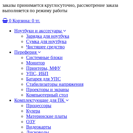
заказы принимается круглосуточно, рассмотрение заказа
выполняется по режиму работы
0
Корзина:
0 тг.
Ноутбуки и акссесуары
Зарядка для ноутбука
Сумка для ноутбука
Чистящее средство
Переферия
Системные блоки
Монитор
Принтеры, МФУ
УПС, ИБП
Батарея для УПС
Стабилизаторы напряжения
Проекторы и экраны
Компьютерный стол
Комплектующие для ПК
Процессоры
Кулера
Материнские платы
ОЗУ
Видеокарты
Дисководы