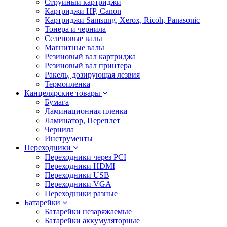
Струйный картриджи
Картриджи HP, Canon
Картриджи Samsung, Xerox, Ricoh, Panasonic
Тонера и чернила
Селеновые валы
Магнитные валы
Резиновый вал картриджа
Резиновый вал принтера
Ракель, дозирующая лезвия
Термопленка
Канцелярские товары
Бумага
Ламинационная пленка
Ламинатор, Переплет
Чернила
Инструменты
Переходники
Переходники через PCI
Переходники HDMI
Переходники USB
Переходники VGA
Переходники разные
Батарейки
Батарейки незаряжаемые
Батарейки аккумуляторные