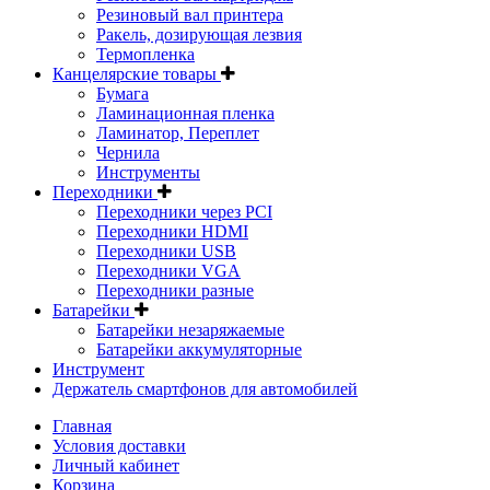
Резиновый вал принтера
Ракель, дозирующая лезвия
Термопленка
Канцелярские товары
Бумага
Ламинационная пленка
Ламинатор, Переплет
Чернила
Инструменты
Переходники
Переходники через PCI
Переходники HDMI
Переходники USB
Переходники VGA
Переходники разные
Батарейки
Батарейки незаряжаемые
Батарейки аккумуляторные
Инструмент
Держатель смартфонов для автомобилей
Главная
Условия доставки
Личный кабинет
Корзина