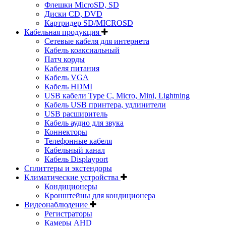
Флешки MicroSD, SD
Диски CD, DVD
Картридер SD/MICROSD
Кабельная продукция
Сетевые кабеля для интернета
Кабель коаксиальный
Патч корды
Кабеля питания
Кабель VGA
Кабель HDMI
USB кабели Type C, Micro, Mini, Lightning
Кабель USB принтера, удлинители
USB расширитель
Кабель аудио для звука
Коннекторы
Телефонные кабеля
Кабельный канал
Кабель Displayport
Сплиттеры и экстендоры
Климатические устройства
Кондиционеры
Кронштейны для кондиционера
Видеонаблюдение
Регистраторы
Камеры AHD