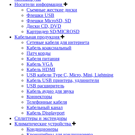
Носители информации
Съемные жесткие диски
Флешки USB
Флешки MicroSD, SD
Диски CD, DVD
Картридер SD/MICROSD
Кабельная продукция
Сетевые кабеля для интернета
Кабель коаксиальный
Патч корды
Кабеля питания
Кабель VGA
Кабель HDMI
USB кабели Type C, Micro, Mini, Lightning
Кабель USB принтера, удлинители
USB расширитель
Кабель аудио для звука
Коннекторы
Телефонные кабеля
Кабельный канал
Кабель Displayport
Сплиттеры и экстендоры
Климатические устройства
Кондиционеры
Кронштейны для кондиционера