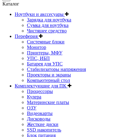
Каталог
Ноутбуки и акссесуары
Зарядка для ноутбука
Сумка для ноутбука
Чистящее средство
Переферия
Системные блоки
Монитор
Принтеры, МФУ
УПС, ИБП
Батарея для УПС
Стабилизаторы напряжения
Проекторы и экраны
Компьютерный стол
Комплектующие для ПК
Процессоры
Кулера
Материнские платы
ОЗУ
Видеокарты
Дисководы
Жесткие диски
SSD накопитель
Блок питания