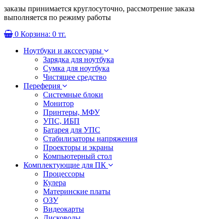
заказы принимается круглосуточно, рассмотрение заказа
выполняется по режиму работы
0
Корзина:
0 тг.
Ноутбуки и акссесуары
Зарядка для ноутбука
Сумка для ноутбука
Чистящее средство
Переферия
Системные блоки
Монитор
Принтеры, МФУ
УПС, ИБП
Батарея для УПС
Стабилизаторы напряжения
Проекторы и экраны
Компьютерный стол
Комплектующие для ПК
Процессоры
Кулера
Материнские платы
ОЗУ
Видеокарты
Дисководы