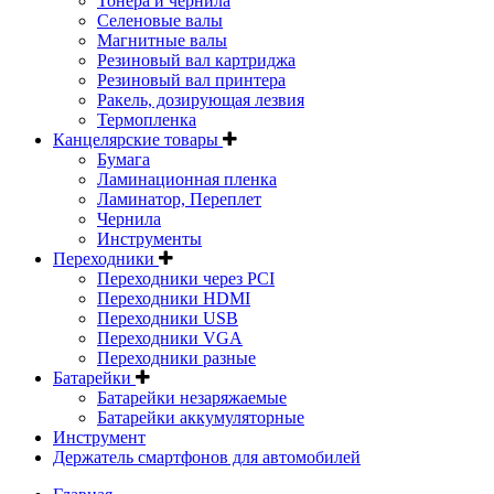
Тонера и чернила
Селеновые валы
Магнитные валы
Резиновый вал картриджа
Резиновый вал принтера
Ракель, дозирующая лезвия
Термопленка
Канцелярские товары
Бумага
Ламинационная пленка
Ламинатор, Переплет
Чернила
Инструменты
Переходники
Переходники через PCI
Переходники HDMI
Переходники USB
Переходники VGA
Переходники разные
Батарейки
Батарейки незаряжаемые
Батарейки аккумуляторные
Инструмент
Держатель смартфонов для автомобилей