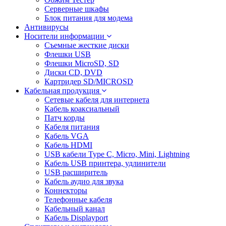
Серверные шкафы
Блок питания для модема
Антивирусы
Носители информации
Съемные жесткие диски
Флешки USB
Флешки MicroSD, SD
Диски CD, DVD
Картридер SD/MICROSD
Кабельная продукция
Сетевые кабеля для интернета
Кабель коаксиальный
Патч корды
Кабеля питания
Кабель VGA
Кабель HDMI
USB кабели Type C, Micro, Mini, Lightning
Кабель USB принтера, удлинители
USB расширитель
Кабель аудио для звука
Коннекторы
Телефонные кабеля
Кабельный канал
Кабель Displayport