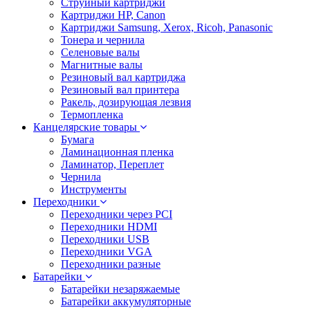
Струйный картриджи
Картриджи HP, Canon
Картриджи Samsung, Xerox, Ricoh, Panasonic
Тонера и чернила
Селеновые валы
Магнитные валы
Резиновый вал картриджа
Резиновый вал принтера
Ракель, дозирующая лезвия
Термопленка
Канцелярские товары
Бумага
Ламинационная пленка
Ламинатор, Переплет
Чернила
Инструменты
Переходники
Переходники через PCI
Переходники HDMI
Переходники USB
Переходники VGA
Переходники разные
Батарейки
Батарейки незаряжаемые
Батарейки аккумуляторные