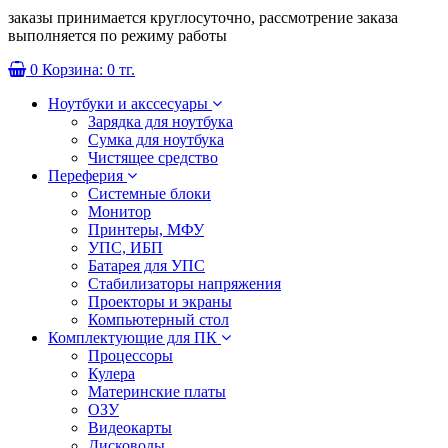
заказы принимается круглосуточно, рассмотрение заказа
выполняется по режиму работы
0
Корзина:
0 тг.
Ноутбуки и акссесуары
Зарядка для ноутбука
Сумка для ноутбука
Чистящее средство
Переферия
Системные блоки
Монитор
Принтеры, МФУ
УПС, ИБП
Батарея для УПС
Стабилизаторы напряжения
Проекторы и экраны
Компьютерный стол
Комплектующие для ПК
Процессоры
Кулера
Материнские платы
ОЗУ
Видеокарты
Дисководы