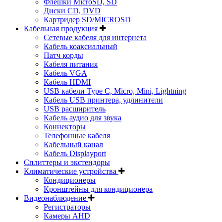
Флешки MicroSD, SD
Диски CD, DVD
Картридер SD/MICROSD
Кабельная продукция
Сетевые кабеля для интернета
Кабель коаксиальный
Патч корды
Кабеля питания
Кабель VGA
Кабель HDMI
USB кабели Type C, Micro, Mini, Lightning
Кабель USB принтера, удлинители
USB расширитель
Кабель аудио для звука
Коннекторы
Телефонные кабеля
Кабельный канал
Кабель Displayport
Сплиттеры и экстендоры
Климатические устройства
Кондиционеры
Кронштейны для кондиционера
Видеонаблюдение
Регистраторы
Камеры AHD