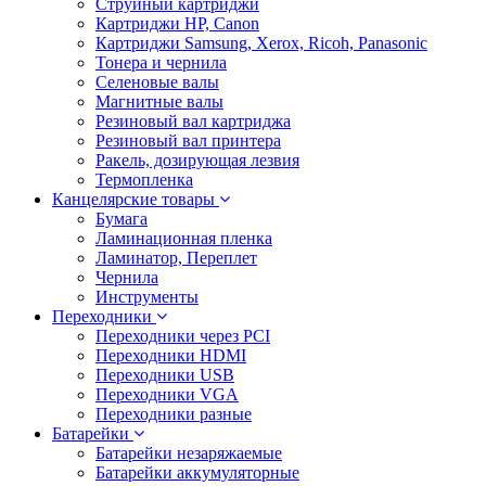
Струйный картриджи
Картриджи HP, Canon
Картриджи Samsung, Xerox, Ricoh, Panasonic
Тонера и чернила
Селеновые валы
Магнитные валы
Резиновый вал картриджа
Резиновый вал принтера
Ракель, дозирующая лезвия
Термопленка
Канцелярские товары
Бумага
Ламинационная пленка
Ламинатор, Переплет
Чернила
Инструменты
Переходники
Переходники через PCI
Переходники HDMI
Переходники USB
Переходники VGA
Переходники разные
Батарейки
Батарейки незаряжаемые
Батарейки аккумуляторные