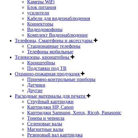
Камеры WiFi
Блок питания
усилители
Кабели для видеонаблюдения
Коннекторы
Видеодомофоны
Комплект Видеонаблюдение
Телефоны, Смартфоны и аксессуары
Стационарные телефоны
Телефоны мобильные
Телевизоры, кронштейны
Кронштейны
Подставки под ТВ
Охранно-пожарная продукция
Приемно-контрольные приборы
Датчики
Другие
Расходные материалы для печати
Струйный картриджи
Картриджи HP, Canon
Картриджи Samsung, Xerox, Ricoh, Panasonic
Тонера и чернила
Селеновые валы
Магнитные валы
Резиновый вал картриджа