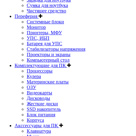
Сумка для ноутбука
Чистящее средство
Переферия
Системные блоки
Монитор
Принтеры, МФУ
УПС, ИБП
Батарея для УПС
Стабилизаторы напряжения
Проекторы и экраны
Компьютерный стол
Комплектующие для ПК
Процессоры
Кулера
Материнские платы
ОЗУ
Видеокарты
Дисководы
Жесткие диски
SSD накопитель
Блок питания
Корпуса
Акссессуары для ПК
Клавиатура