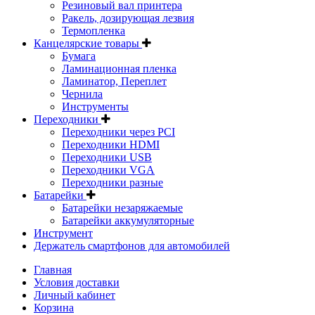
Резиновый вал принтера
Ракель, дозирующая лезвия
Термопленка
Канцелярские товары
Бумага
Ламинационная пленка
Ламинатор, Переплет
Чернила
Инструменты
Переходники
Переходники через PCI
Переходники HDMI
Переходники USB
Переходники VGA
Переходники разные
Батарейки
Батарейки незаряжаемые
Батарейки аккумуляторные
Инструмент
Держатель смартфонов для автомобилей
Главная
Условия доставки
Личный кабинет
Корзина