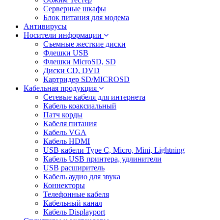
Серверные шкафы
Блок питания для модема
Антивирусы
Носители информации
Съемные жесткие диски
Флешки USB
Флешки MicroSD, SD
Диски CD, DVD
Картридер SD/MICROSD
Кабельная продукция
Сетевые кабеля для интернета
Кабель коаксиальный
Патч корды
Кабеля питания
Кабель VGA
Кабель HDMI
USB кабели Type C, Micro, Mini, Lightning
Кабель USB принтера, удлинители
USB расширитель
Кабель аудио для звука
Коннекторы
Телефонные кабеля
Кабельный канал
Кабель Displayport