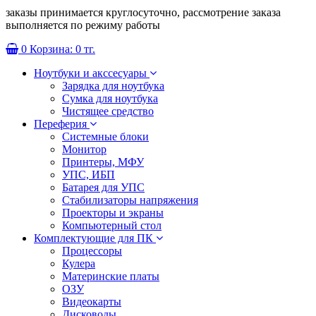
заказы принимается круглосуточно, рассмотрение заказа
выполняется по режиму работы
0
Корзина:
0 тг.
Ноутбуки и акссесуары
Зарядка для ноутбука
Сумка для ноутбука
Чистящее средство
Переферия
Системные блоки
Монитор
Принтеры, МФУ
УПС, ИБП
Батарея для УПС
Стабилизаторы напряжения
Проекторы и экраны
Компьютерный стол
Комплектующие для ПК
Процессоры
Кулера
Материнские платы
ОЗУ
Видеокарты
Дисководы