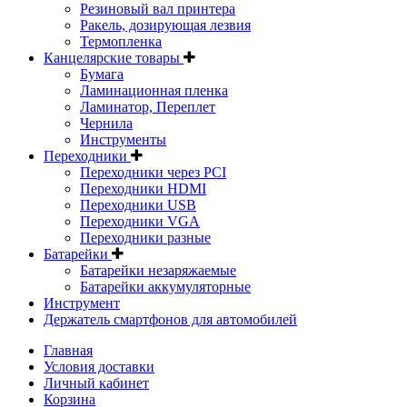
Резиновый вал принтера
Ракель, дозирующая лезвия
Термопленка
Канцелярские товары
Бумага
Ламинационная пленка
Ламинатор, Переплет
Чернила
Инструменты
Переходники
Переходники через PCI
Переходники HDMI
Переходники USB
Переходники VGA
Переходники разные
Батарейки
Батарейки незаряжаемые
Батарейки аккумуляторные
Инструмент
Держатель смартфонов для автомобилей
Главная
Условия доставки
Личный кабинет
Корзина