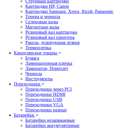
Струйный картриджи
Картриджи HP, Canon
Картриджи Samsung, Xerox, Ricoh, Panasonic
Тонера и чернила
Селеновые валы
Магнитные валы
Резиновый вал картриджа
Резиновый вал принтера
Ракель, дозирующая лезвия
Термопленка
Канцелярские товары
Бумага
Ламинационная пленка
Ламинатор, Переплет
Чернила
Инструменты
Переходники
Переходники через PCI
Переходники HDMI
Переходники USB
Переходники VGA
Переходники разные
Батарейки
Батарейки незаряжаемые
Батарейки аккумуляторные