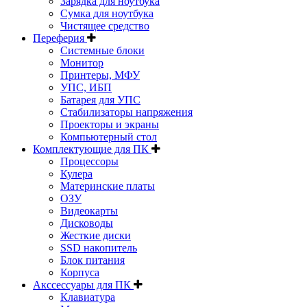
Зарядка для ноутбука
Сумка для ноутбука
Чистящее средство
Переферия
Системные блоки
Монитор
Принтеры, МФУ
УПС, ИБП
Батарея для УПС
Стабилизаторы напряжения
Проекторы и экраны
Компьютерный стол
Комплектующие для ПК
Процессоры
Кулера
Материнские платы
ОЗУ
Видеокарты
Дисководы
Жесткие диски
SSD накопитель
Блок питания
Корпуса
Акссессуары для ПК
Клавиатура