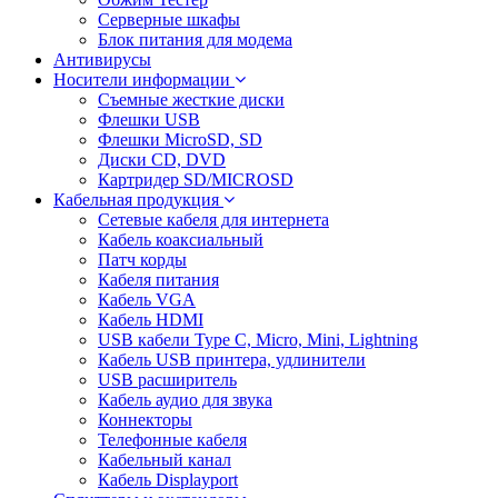
Серверные шкафы
Блок питания для модема
Антивирусы
Носители информации
Съемные жесткие диски
Флешки USB
Флешки MicroSD, SD
Диски CD, DVD
Картридер SD/MICROSD
Кабельная продукция
Сетевые кабеля для интернета
Кабель коаксиальный
Патч корды
Кабеля питания
Кабель VGA
Кабель HDMI
USB кабели Type C, Micro, Mini, Lightning
Кабель USB принтера, удлинители
USB расширитель
Кабель аудио для звука
Коннекторы
Телефонные кабеля
Кабельный канал
Кабель Displayport