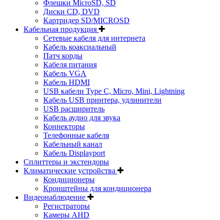
Флешки MicroSD, SD
Диски CD, DVD
Картридер SD/MICROSD
Кабельная продукция
Сетевые кабеля для интернета
Кабель коаксиальный
Патч корды
Кабеля питания
Кабель VGA
Кабель HDMI
USB кабели Type C, Micro, Mini, Lightning
Кабель USB принтера, удлинители
USB расширитель
Кабель аудио для звука
Коннекторы
Телефонные кабеля
Кабельный канал
Кабель Displayport
Сплиттеры и экстендоры
Климатические устройства
Кондиционеры
Кронштейны для кондиционера
Видеонаблюдение
Регистраторы
Камеры AHD