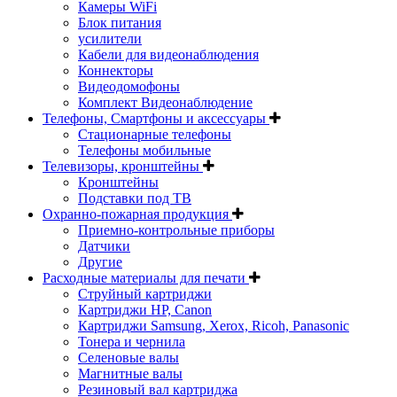
Камеры WiFi
Блок питания
усилители
Кабели для видеонаблюдения
Коннекторы
Видеодомофоны
Комплект Видеонаблюдение
Телефоны, Смартфоны и аксессуары
Стационарные телефоны
Телефоны мобильные
Телевизоры, кронштейны
Кронштейны
Подставки под ТВ
Охранно-пожарная продукция
Приемно-контрольные приборы
Датчики
Другие
Расходные материалы для печати
Струйный картриджи
Картриджи HP, Canon
Картриджи Samsung, Xerox, Ricoh, Panasonic
Тонера и чернила
Селеновые валы
Магнитные валы
Резиновый вал картриджа