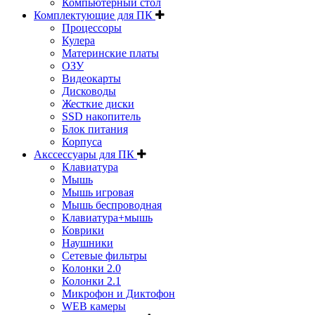
Компьютерный стол
Комплектующие для ПК
Процессоры
Кулера
Материнские платы
ОЗУ
Видеокарты
Дисководы
Жесткие диски
SSD накопитель
Блок питания
Корпуса
Акссессуары для ПК
Клавиатура
Мышь
Мышь игровая
Мышь беспроводная
Клавиатура+мышь
Коврики
Наушники
Сетевые фильтры
Колонки 2.0
Колонки 2.1
Микрофон и Диктофон
WEB камеры