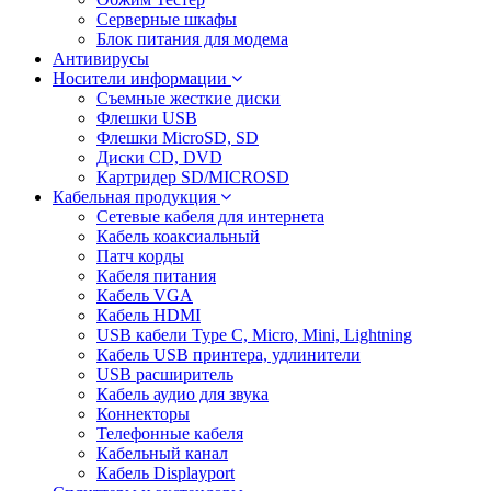
Серверные шкафы
Блок питания для модема
Антивирусы
Носители информации
Съемные жесткие диски
Флешки USB
Флешки MicroSD, SD
Диски CD, DVD
Картридер SD/MICROSD
Кабельная продукция
Сетевые кабеля для интернета
Кабель коаксиальный
Патч корды
Кабеля питания
Кабель VGA
Кабель HDMI
USB кабели Type C, Micro, Mini, Lightning
Кабель USB принтера, удлинители
USB расширитель
Кабель аудио для звука
Коннекторы
Телефонные кабеля
Кабельный канал
Кабель Displayport