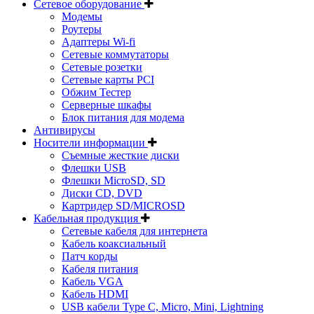
Сетевое оборудование
Модемы
Роутеры
Адаптеры Wi-fi
Сетевые коммутаторы
Сетевые розетки
Сетевые карты PCI
Обжим Тестер
Серверные шкафы
Блок питания для модема
Антивирусы
Носители информации
Съемные жесткие диски
Флешки USB
Флешки MicroSD, SD
Диски CD, DVD
Картридер SD/MICROSD
Кабельная продукция
Сетевые кабеля для интернета
Кабель коаксиальный
Патч корды
Кабеля питания
Кабель VGA
Кабель HDMI
USB кабели Type C, Micro, Mini, Lightning