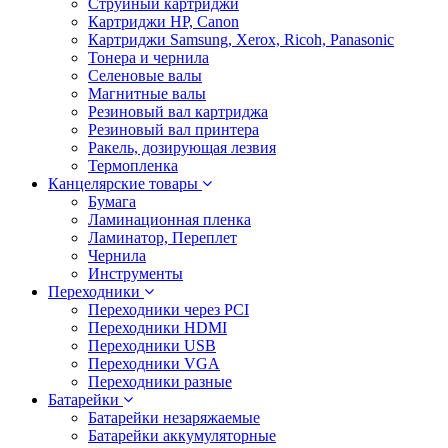
Струйный картриджи
Картриджи HP, Canon
Картриджи Samsung, Xerox, Ricoh, Panasonic
Тонера и чернила
Селеновые валы
Магнитные валы
Резиновый вал картриджа
Резиновый вал принтера
Ракель, дозирующая лезвия
Термопленка
Канцелярские товары
Бумага
Ламинационная пленка
Ламинатор, Переплет
Чернила
Инструменты
Переходники
Переходники через PCI
Переходники HDMI
Переходники USB
Переходники VGA
Переходники разные
Батарейки
Батарейки незаряжаемые
Батарейки аккумуляторные