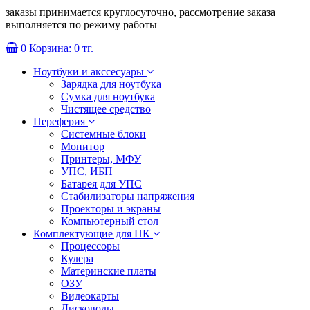
заказы принимается круглосуточно, рассмотрение заказа
выполняется по режиму работы
0
Корзина:
0 тг.
Ноутбуки и акссесуары
Зарядка для ноутбука
Сумка для ноутбука
Чистящее средство
Переферия
Системные блоки
Монитор
Принтеры, МФУ
УПС, ИБП
Батарея для УПС
Стабилизаторы напряжения
Проекторы и экраны
Компьютерный стол
Комплектующие для ПК
Процессоры
Кулера
Материнские платы
ОЗУ
Видеокарты
Дисководы