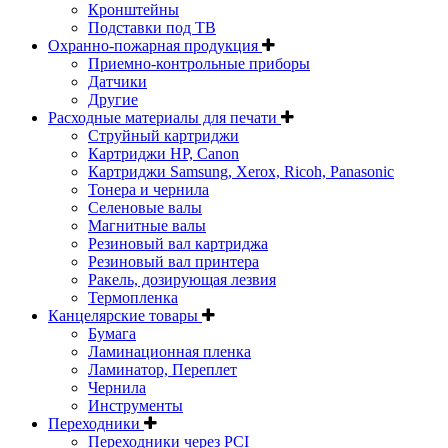
Кронштейны
Подставки под ТВ
Охранно-пожарная продукция
Приемно-контрольные приборы
Датчики
Другие
Расходные материалы для печати
Струйный картриджи
Картриджи HP, Canon
Картриджи Samsung, Xerox, Ricoh, Panasonic
Тонера и чернила
Селеновые валы
Магнитные валы
Резиновый вал картриджа
Резиновый вал принтера
Ракель, дозирующая лезвия
Термопленка
Канцелярские товары
Бумага
Ламинационная пленка
Ламинатор, Переплет
Чернила
Инструменты
Переходники
Переходники через PCI